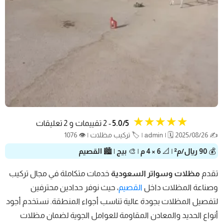
★★★★★
5.0/5
- 2 تقييمات و 2 تعليقات
✍️ admin | 🗓️ 2025/08/26 | 🏷️ تركيب مظلات | 👁️ 1076
💰
90 ريال/م²
| 📐
6 × 4 م
| 🎨
بيج
| 🏙️
القصيم
تقدم
مظلات وسواتر السعودية
خدمات متكاملة في مجال تركيب
وصناعة المظلات داخل
القصيم
، حيث نوفر حدادين محترفين
لتفصيل المظلات بجودة عالية تناسب أجواء المنطقة. نستخدم أجود
أنواع الحديد والمعادن المقاومة للعوامل الجوية لضمان مظلات