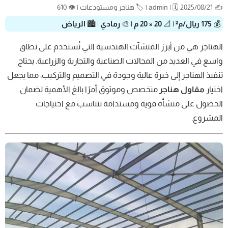
✍️ admin | 🗓️ 2025/08/21 | 🏷️ هناجر ومستودعات | 👁️ 610
💰
175 ريال/م²
| 📐
20 × 20 م
| 🎨
رمادي
| 🏙️
الرياض
الهناجر هي من أبرز المنشآت الهندسية التي تُستخدم على نطاق
واسع في العديد من المجالات الصناعية والتجارية والزراعية. يحتاج
تنفيذ الهناجر إلى خبرة عالية وجودة في التصميم والتركيب، مما يجعل
اختيار
مقاول هناجر
متخصص وموثوق أمرًا بالغ الأهمية لضمان
الحصول على منشأة قوية ومستدامة تتناسب مع احتياجات
المشروع.