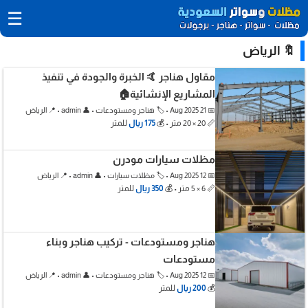
☰
🔖 الرياض
مقاول هناجر 🤙 الخبرة والجودة في تنفيذ
المشاريع الإنشائية🏠
📅 21 Aug 2025 • 🏷️ هناجر ومستودعات • 👤 admin • 📍 الرياض
📏 20 × 20 متر • 💰
175 ريال
للمتر
مظلات سيارات مودرن
📅 12 Aug 2025 • 🏷️ مظلات سيارات • 👤 admin • 📍 الرياض
📏 6 × 5 متر • 💰
350 ريال
للمتر
هناجر ومستودعات - تركيب هناجر وبناء
مستودعات
📅 12 Aug 2025 • 🏷️ هناجر ومستودعات • 👤 admin • 📍 الرياض
💰
200 ريال
للمتر