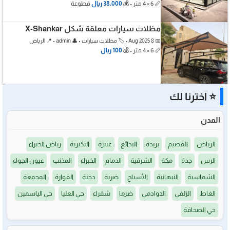
📏 6 × 4 متر • 💰
38,000 ريال
قطوعة
مظلات سيارات معلقة شكل X-Shankar
📅 8 Aug 2025 • 🏷️ مظلات سيارات • 👤 admin • 📍 الرياض
📏 6 × 4 متر • 💰
100 ريال
⭐ اخترنا لك
المدن
الرياض
القصيم
بريدة
البدائع
عنيزة
البكيرية
رياض الخبراء
الرس
جدة
مكة
الشرقية
الدمام
الخبراء
المذنب
عيون الجواء
الشماسية
النبهانية
الأسياح
ضرية
دخنة
الفوارة
المجمعة
الغاط
الزلفي
الدوادمي
ضرما
شقراء
حي العليا
حي الياسمين
حي الصحافة