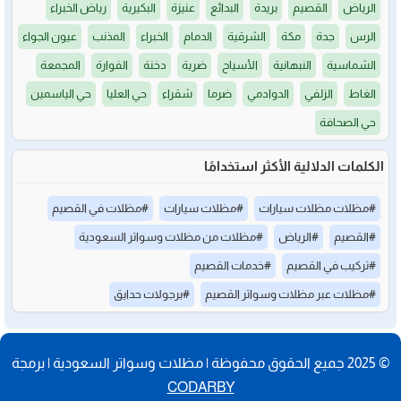
الرياض
القصيم
بريدة
البدائع
عنيزة
البكيرية
رياض الخبراء
الرس
جدة
مكة
الشرقية
الدمام
الخبراء
المذنب
عيون الجواء
الشماسية
النبهانية
الأسياح
ضرية
دخنة
الفوارة
المجمعة
الغاط
الزلفي
الدوادمي
ضرما
شقراء
حي العليا
حي الياسمين
حي الصحافة
الكلمات الدلالية الأكثر استخدامًا
#مظلات مظلات سيارات
#مظلات سيارات
#مظلات في القصيم
#القصيم
#الرياض
#مظلات من مظلات وسواتر السعودية
#تركيب في القصيم
#خدمات القصيم
#مظلات عبر مظلات وسواتر القصيم
#برجولات حدايق
© 2025 جميع الحقوق محفوظة | مظلات وسواتر السعودية | برمجة
CODARBY