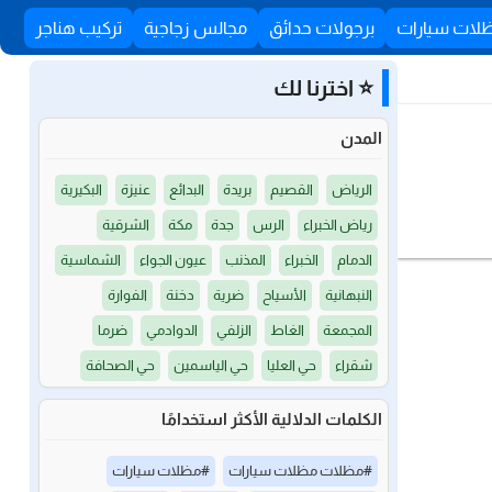
لات سيارات
برجولات حدائق
مجالس زجاجية
تركيب هناجر
⭐ اخترنا لك
المدن
الرياض
القصيم
بريدة
البدائع
عنيزة
البكيرية
رياض الخبراء
الرس
جدة
مكة
الشرقية
الدمام
الخبراء
المذنب
عيون الجواء
الشماسية
النبهانية
الأسياح
ضرية
دخنة
الفوارة
المجمعة
الغاط
الزلفي
الدوادمي
ضرما
شقراء
حي العليا
حي الياسمين
حي الصحافة
الكلمات الدلالية الأكثر استخدامًا
#مظلات مظلات سيارات
#مظلات سيارات