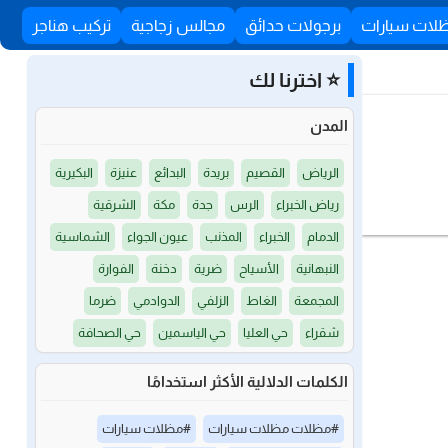
لات سيارات
برجولات حدائق
مجالس زجاجية
تركيب هناجر
⭐ اخترنا لك
المدن
الرياض
القصيم
بريدة
البدائع
عنيزة
البكيرية
رياض الخبراء
الرس
جدة
مكة
الشرقية
الدمام
الخبراء
المذنب
عيون الجواء
الشماسية
النبهانية
الأسياح
ضرية
دخنة
الفوارة
المجمعة
الغاط
الزلفي
الدوادمي
ضرما
شقراء
حي العليا
حي الياسمين
حي الصحافة
الكلمات الدلالية الأكثر استخدامًا
#مظلات مظلات سيارات
#مظلات سيارات