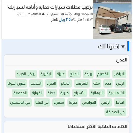
تركيب مظلات سيارات حماية وأناقة لسيارتك
📅 6 Aug 2025 • 🏷️ مظلات سيارات • 👤 admin • 📍 القصيم
📏 6 × 4 متر • 💰
110 ريال
للمتر
⭐ اخترنا لك
المدن
الرياض
القصيم
بريدة
البدائع
عنيزة
البكيرية
رياض الخبراء
الرس
جدة
مكة
الشرقية
الدمام
الخبراء
المذنب
عيون الجواء
الشماسية
النبهانية
الأسياح
ضرية
دخنة
الفوارة
المجمعة
الغاط
الزلفي
الدوادمي
ضرما
شقراء
حي العليا
حي الياسمين
حي الصحافة
الكلمات الدلالية الأكثر استخدامًا