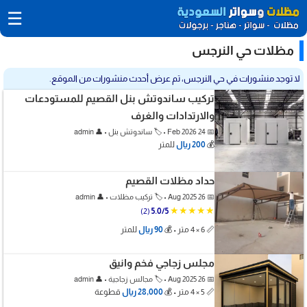
☰
مظلات حي النرجس
لا توجد منشورات في حي النرجس، تم عرض أحدث منشورات من الموقع.
تركيب ساندوتش بنل القصيم للمستودعات
والارتدادات والغرف
📅 24 Feb 2026 • 🏷️ ساندوتش بنل • 👤 admin
💰
200 ريال
للمتر
حداد مظلات القصيم
📅 26 Aug 2025 • 🏷️ تركيب مظلات • 👤 admin
★★★★★
(2)
5.0/5
📏 6 × 4 متر • 💰
90 ريال
للمتر
مجلس زجاجي فخم وانيق
📅 26 Aug 2025 • 🏷️ مجالس زجاجية • 👤 admin
📏 5 × 4 متر • 💰
28,000 ريال
قطوعة