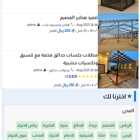
تنفيذ هناجر القصيم
📅 26 Aug 2025 • 🏷️ هناجر ومستودعات • 👤 admin
📏 30 × 25 متر • 💰
200 ريال
للمتر
مظلات جلسات حدائق فخمة مع تنسيق
وتكسيات خشبية
📅 26 Aug 2025 • 🏷️ برجولات حدايق • 👤 admin
★★★★★
(1)
5.0/5
📏 4 × 4 متر • 💰
250 ريال
للمتر
⭐ اخترنا لك
المدن
الرياض
القصيم
بريدة
البدائع
عنيزة
البكيرية
رياض الخبراء
الرس
جدة
مكة
الشرقية
الدمام
الخبراء
المذنب
عيون الجواء